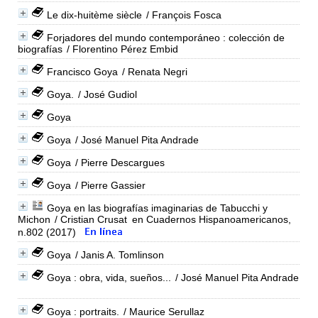
Le dix-huitème siècle
/ François Fosca
Forjadores del mundo contemporáneo : colección de
biografías
/ Florentino Pérez Embid
Francisco Goya
/ Renata Negri
Goya.
/ José Gudiol
Goya
Goya
/ José Manuel Pita Andrade
Goya
/ Pierre Descargues
Goya
/ Pierre Gassier
Goya en las biografías imaginarias de Tabucchi y
Michon
/ Cristian Crusat
en Cuadernos Hispanoamericanos,
n.802 (2017)
Goya
/ Janis A. Tomlinson
Goya : obra, vida, sueños...
/ José Manuel Pita Andrade
Goya : portraits.
/ Maurice Serullaz