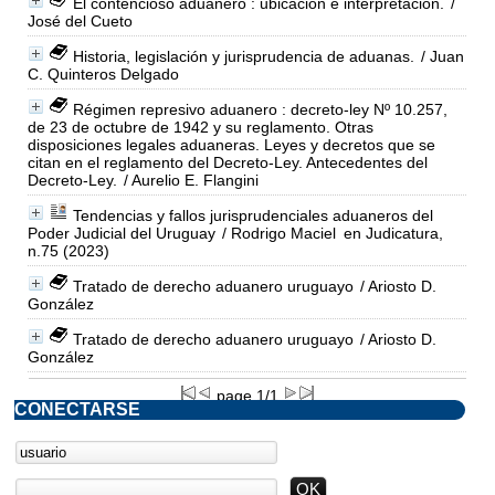
El contencioso aduanero : ubicación e interpretación.
/
José del Cueto
Historia, legislación y jurisprudencia de aduanas.
/ Juan
C. Quinteros Delgado
Régimen represivo aduanero : decreto-ley Nº 10.257,
de 23 de octubre de 1942 y su reglamento. Otras
disposiciones legales aduaneras. Leyes y decretos que se
citan en el reglamento del Decreto-Ley. Antecedentes del
Decreto-Ley.
/ Aurelio E. Flangini
Tendencias y fallos jurisprudenciales aduaneros del
Poder Judicial del Uruguay
/ Rodrigo Maciel
en Judicatura,
n.75 (2023)
Tratado de derecho aduanero uruguayo
/ Ariosto D.
González
Tratado de derecho aduanero uruguayo
/ Ariosto D.
González
page 1/1
CONECTARSE