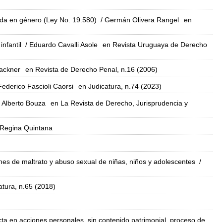
sada en género (Ley No. 19.580)
/ Germán Olivera Rangel
en
nfantil
/ Eduardo Cavalli Asole
en Revista Uruguaya de Derecho
Lackner
en Revista de Derecho Penal, n.16 (2006)
Federico Fascioli Caorsi
en Judicatura, n.74 (2023)
s Alberto Bouza
en La Revista de Derecho, Jurisprudencia y
 Regina Quintana
es de maltrato y abuso sexual de niñas, niños y adolescentes
/
atura, n.65 (2018)
cta en acciones personales, sin contenido patrimonial, proceso de