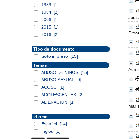
1939
[1]
1994
[2]
Judic
2006
[1]
2015
[1]
Proce
2016
[2]
...
Tipo de documento
texto impreso
[15]
Temas
Admin
ABUSO DE NIÑOS
[15]
ABUSO SEXUAL
[9]
ACOSO
[1]
ADOLESCENTES
[2]
ALIENACION
[1]
María
...
Idioma
Español
[14]
Inglés
[1]