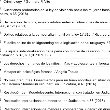
Criminology
/ Gennaro F. Vito
Cuestiones probatorias de la ley de violencia hacia las mujeres ba
atura, n.65 (2018)
Declaración de niños, niñas y adolescentes en situaciones de abuso i
sal, n.1-2 (2021)
Delitos relativos a la pornografía infantil en la ley 17.815
/ Ricardo 
El delito online de childgrooming en la legislación penal uruguaya
/ 
La injusta individualización de la pena con motivo de casación
/ Lui
istración, v.37, n.9 (01/01/1939)
Los derechos humanos de los niños, niñas y adolescentes
/ Teresa
Metapericia psicológica forense
/ Angela Tapias
No más preguntas. Lineamientos para un buen abordaje en situacion
 del Carmen Stombellini Urquhart
en Judicatura, n.61 (2016)
Restitución de niño/adolescente. Internacional con tratado
en Judic
Restitución internacional de menores
en Judicatura, n.65 (2018)
Restitución internacional de menores, competencia, jurisdicción dire