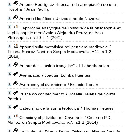
Antonio Rodríguez Huéscar o la apropiación de una
filosofía
/ Juan Padilla
Anuario filosófico
/ Universidad de Navarra
L'approche analytique de l'histoire de la philosophie et
la philosophie médiévale
/ Alejandro Pérez
en Acta
Philosophica, v.30, n.1 (2021)
Appunti sulla metafisica nel pensiero medievale
/
Tiziana Suarez-Nani
en Scripta Mediaevalia, v.11, n.1-2
(2018)
Autour de "L'action française"
/ L Laberthonniere
Avempace.
/ Joaquín Lomba Fuentes
Averroes y el averroismo
/ Ernesto Renan
Busca do conhecimento
/ Rosalie Helena de Souza
Pereira
Catecismo de la suma teológica
/ Thomas Pegues
Ciencia y objetividad en Cayetano
/ Ceferino P.D.
Muñoz
en Scripta Mediaevalia, v.7, n.1-2 (2014)
La ciudad de Dios.
/ Santo, Obispo de Hipona Agustín