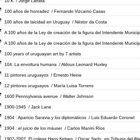
10 K
/ Jorge Lanata
100 años de honradez
/ Fernando Vizcaíno Casas
100 años de laicidad en Uruguay
/ Néstor da Costa
A 100 años de la Ley de creación de la figura del Intendente Municip
A 100 años de la Ley de creación de la figura del Intendente Municip
100 years of uruguayan art by 7 artists
104. La envoltura humana
/ Aldous Leonard Huxley
11 pintores uruguayos
/ Ernesto Heine
12 pintores uruguayos
/ María Luisa Torrens
1600 Pennsylvania avenue
/ Walter Johnson
1900-1945
/ Jack Lane
1904 : Aparicio Saravia y los diplomáticos
/ Luis Eduardo Coronel
1904 : el juicio de los máuser
/ Carlos Manini Ríos
1907-2007. El colega Hans Kelsen
/ Oscar Sarlo
en Tribuna del Ab