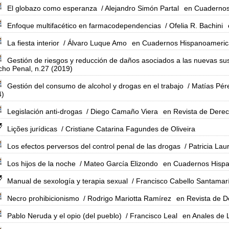
El globazo como esperanza
/ Alejandro Simón Partal
en Cuadernos
Enfoque multifacético en farmacodependencias
/ Ofelia R. Bachini
La fiesta interior
/ Álvaro Luque Amo
en Cuadernos Hispanoameric
Gestión de riesgos y reducción de daños asociados a las nuevas sus
ho Penal, n.27 (2019)
Gestión del consumo de alcohol y drogas en el trabajo
/ Matías Pére
4)
Legislación anti-drogas
/ Diego Camaño Viera
en Revista de Derec
Lições jurídicas
/ Cristiane Catarina Fagundes de Oliveira
Los efectos perversos del control penal de las drogas
/ Patricia Lau
Los hijos de la noche
/ Mateo García Elizondo
en Cuadernos Hispa
Manual de sexología y terapia sexual
/ Francisco Cabello Santamar
Necro prohibicionismo
/ Rodrigo Mariotta Ramírez
en Revista de D
Pablo Neruda y el opio (del pueblo)
/ Francisco Leal
en Anales de L