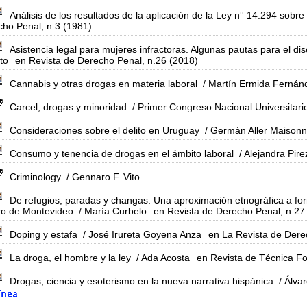
Análisis de los resultados de la aplicación de la Ley n° 14.294 sobre
ho Penal, n.3 (1981)
Asistencia legal para mujeres infractoras. Algunas pautas para el 
to
en Revista de Derecho Penal, n.26 (2018)
Cannabis y otras drogas en materia laboral
/ Martín Ermida Fernán
Carcel, drogas y minoridad
/ Primer Congreso Nacional Universitari
Consideraciones sobre el delito en Uruguay
/ Germán Aller Maison
Consumo y tenencia de drogas en el ámbito laboral
/ Alejandra Pir
Criminology
/ Gennaro F. Vito
De refugios, paradas y changas. Una aproximación etnográfica a form
ro de Montevideo
/ María Curbelo
en Revista de Derecho Penal, n.27
Doping y estafa
/ José Irureta Goyena Anza
en La Revista de Derec
La droga, el hombre y la ley
/ Ada Acosta
en Revista de Técnica Fo
Drogas, ciencia y esoterismo en la nueva narrativa hispánica
/ Álva