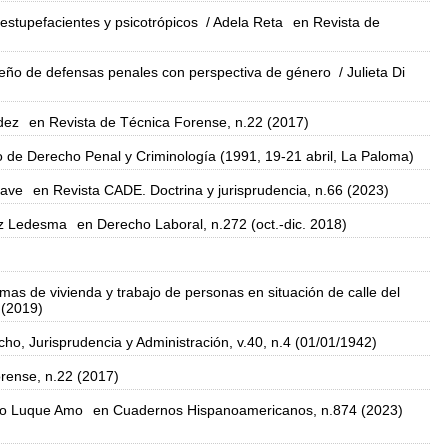
 estupefacientes y psicotrópicos
/ Adela Reta
en Revista de
diseño de defensas penales con perspectiva de género
/ Julieta Di
dez
en Revista de Técnica Forense, n.22 (2017)
o de Derecho Penal y Criminología (1991, 19-21 abril, La Paloma)
nave
en Revista CADE. Doctrina y jurisprudencia, n.66 (2023)
ez Ledesma
en Derecho Laboral, n.272 (oct.-dic. 2018)
as de vivienda y trabajo de personas en situación de calle del
 (2019)
ho, Jurisprudencia y Administración, v.40, n.4 (01/01/1942)
rense, n.22 (2017)
ro Luque Amo
en Cuadernos Hispanoamericanos, n.874 (2023)