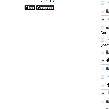
Derec
(202