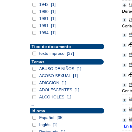
1942
[1]
Derec
1980
[1]
1981
[1]
1991
[1]
Corle
1994
[1]
...
Tipo de documento
texto impreso
[37]
Temas
ABUSO DE NIÑOS
[1]
ACOSO SEXUAL
[1]
ADICCION
[1]
ADOLESCENTES
[1]
Cent
ALCOHOLES
[1]
...
Idioma
Español
[35]
Inglés
[1]
Portugués
[1]