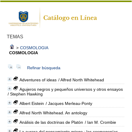
TEMAS
>
COSMOLOGIA
COSMOLOGIA
Refinar búsqueda
Adventures of ideas
/ Alfred North Whitehead
Agujeros negros y pequeños universos y otros ensayos
/ Stephen Hawking
Albert Eistein
/ Jacques Merleau-Ponty
Alfred North Whitehead. An antology
Análisis de las doctrinas de Platón
/ Ian M. Crombie
La aurora del pensamiento griego : las cosmogonías