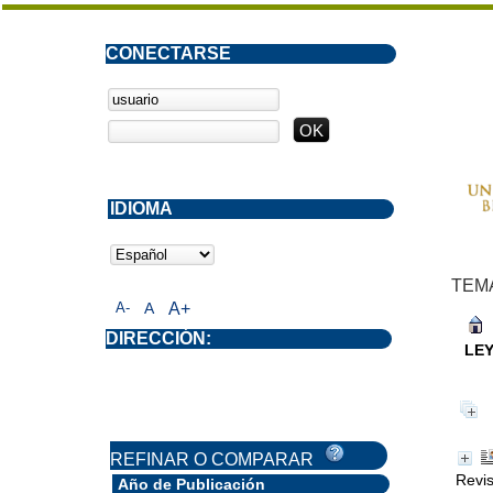
CONECTARSE
IDIOMA
TEM
A-
A
A+
DIRECCIÓN:
LEY
REFINAR O COMPARAR
Revis
Año de Publicación