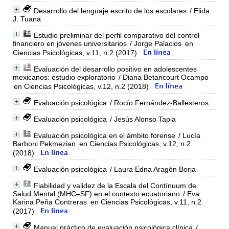
Desarrollo del lenguaje escrito de los escolares
/ Elida
J. Tuana
Estudio preliminar del perfil comparativo del control
financiero en jóvenes universitarios
/ Jorge Palacios
en
Ciencias Psicológicas, v.11, n.2 (2017)
Evaluación del desarrollo positivo en adolescentes
mexicanos: estudio exploratorio
/ Diana Betancourt Ocampo
en Ciencias Psicológicas, v.12, n.2 (2018)
Evaluación psicológica
/ Rocío Fernández-Ballesteros
Evaluación psicológica
/ Jesús Alonso Tapia
Evaluación psicológica en el ámbito forense
/ Lucía
Barboni Pekmezian
en Ciencias Psicológicas, v.12, n.2
(2018)
Evaluación psicológica
/ Laura Edna Aragón Borja
Fiabilidad y validez de la Escala del Contínuum de
Salud Mental (MHC–SF) en el contexto ecuatoriano
/ Eva
Karina Peña Contreras
en Ciencias Psicológicas, v.11, n.2
(2017)
Manual práctico de evaluación psicológica clínica
/