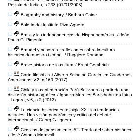
Revista de Indias, n.233 (01/01/2005)
Biography and history
/ Barbara Caine
Boletín del Instituto Riva-Agüero
Brasil y las independencias de Hispanoamérica.
/ João
Paulo G. Pimenta
Braudel y nosotros : reflexiones sobre la cultura
histórica de nuestro tiempo.
/ Ruggiero Romano
Breve historia de la cultura
/ Ernst Gombrich
Carta filosófica
/ Alberto Saladino García
en Cuadernos
Americanos, v.2, n.160 (2017)
Chile y la confederación Perú-Boliviana a partir de una
discusión historiográfica
/ Ignacio Morales Barckhahn
en Intus
- Legere, v.6, n.2 (2012)
La ciencia histórica en el siglo XX : las tendencias
actuales. Una visión panorámica y crítica del debate
internacional.
/ Georg G. Iggers
Clásicos del pensamiento, 52. Teoría del saber histórico
/ José Antonio Maravall