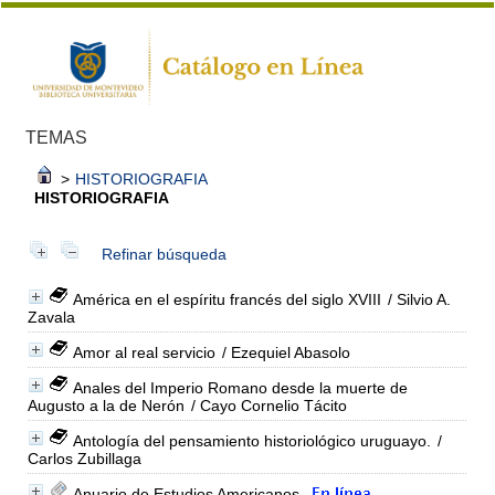
TEMAS
>
HISTORIOGRAFIA
HISTORIOGRAFIA
Refinar búsqueda
América en el espíritu francés del siglo XVIII
/ Silvio A.
Zavala
Amor al real servicio
/ Ezequiel Abasolo
Anales del Imperio Romano desde la muerte de
Augusto a la de Nerón
/ Cayo Cornelio Tácito
Antología del pensamiento historiológico uruguayo.
/
Carlos Zubillaga
Anuario de Estudios Americanos