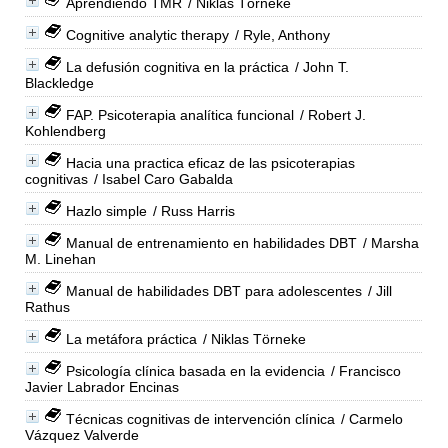
Aprendiendo TMR
/ Niklas Törneke
Cognitive analytic therapy
/ Ryle, Anthony
La defusión cognitiva en la práctica
/ John T.
Blackledge
FAP. Psicoterapia analítica funcional
/ Robert J.
Kohlendberg
Hacia una practica eficaz de las psicoterapias
cognitivas
/ Isabel Caro Gabalda
Hazlo simple
/ Russ Harris
Manual de entrenamiento en habilidades DBT
/ Marsha
M. Linehan
Manual de habilidades DBT para adolescentes
/ Jill
Rathus
La metáfora práctica
/ Niklas Törneke
Psicología clínica basada en la evidencia
/ Francisco
Javier Labrador Encinas
Técnicas cognitivas de intervención clínica
/ Carmelo
Vázquez Valverde