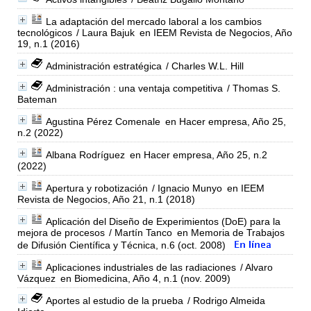
La adaptación del mercado laboral a los cambios
tecnológicos
/ Laura Bajuk
en IEEM Revista de Negocios, Año
19, n.1 (2016)
Administración estratégica
/ Charles W.L. Hill
Administración : una ventaja competitiva
/ Thomas S.
Bateman
Agustina Pérez Comenale
en Hacer empresa, Año 25,
n.2 (2022)
Albana Rodríguez
en Hacer empresa, Año 25, n.2
(2022)
Apertura y robotización
/ Ignacio Munyo
en IEEM
Revista de Negocios, Año 21, n.1 (2018)
Aplicación del Diseño de Experimientos (DoE) para la
mejora de procesos
/ Martín Tanco
en Memoria de Trabajos
de Difusión Científica y Técnica, n.6 (oct. 2008)
Aplicaciones industriales de las radiaciones
/ Alvaro
Vázquez
en Biomedicina, Año 4, n.1 (nov. 2009)
Aportes al estudio de la prueba
/ Rodrigo Almeida