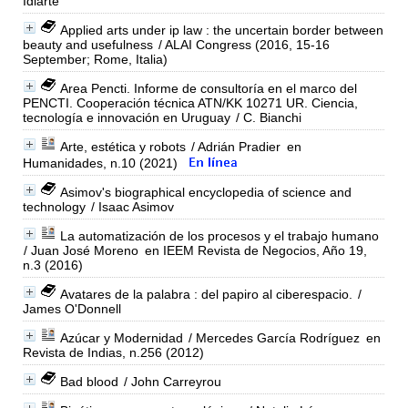
Idiarte
Applied arts under ip law : the uncertain border between
beauty and usefulness
/ ALAI Congress (2016, 15-16
September; Rome, Italia)
Area Pencti. Informe de consultoría en el marco del
PENCTI. Cooperación técnica ATN/KK 10271 UR. Ciencia,
tecnología e innovación en Uruguay
/ C. Bianchi
Arte, estética y robots
/ Adrián Pradier
en
Humanidades, n.10 (2021)
Asimov's biographical encyclopedia of science and
technology
/ Isaac Asimov
La automatización de los procesos y el trabajo humano
/ Juan José Moreno
en IEEM Revista de Negocios, Año 19,
n.3 (2016)
Avatares de la palabra : del papiro al ciberespacio.
/
James O'Donnell
Azúcar y Modernidad
/ Mercedes García Rodríguez
en
Revista de Indias, n.256 (2012)
Bad blood
/ John Carreyrou