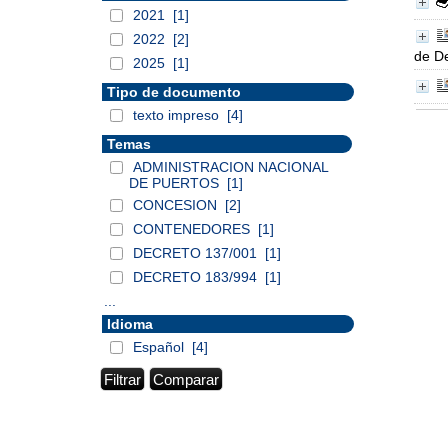
2021
[1]
2022
[2]
de De
2025
[1]
Tipo de documento
texto impreso
[4]
Temas
ADMINISTRACION NACIONAL
DE PUERTOS
[1]
CONCESION
[2]
CONTENEDORES
[1]
DECRETO 137/001
[1]
DECRETO 183/994
[1]
...
Idioma
Español
[4]