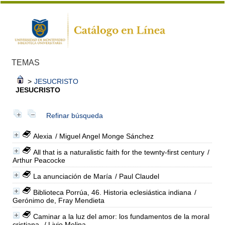
TEMAS
>
JESUCRISTO
JESUCRISTO
Refinar búsqueda
Alexia
/ Miguel Angel Monge Sánchez
All that is a naturalistic faith for the tewnty-first century
/
Arthur Peacocke
La anunciación de María
/ Paul Claudel
Biblioteca Porrúa, 46. Historia eclesiástica indiana
/
Gerónimo de, Fray Mendieta
Caminar a la luz del amor: los fundamentos de la moral
cristiana.
/ Livio Melina