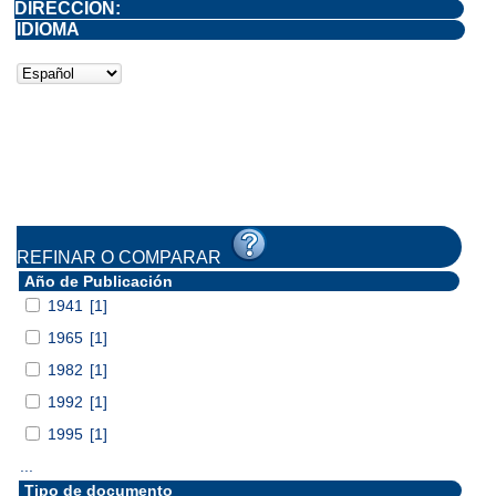
DIRECCIÓN:
IDIOMA
REFINAR O COMPARAR
Año de Publicación
1941
[1]
1965
[1]
1982
[1]
1992
[1]
1995
[1]
...
Tipo de documento