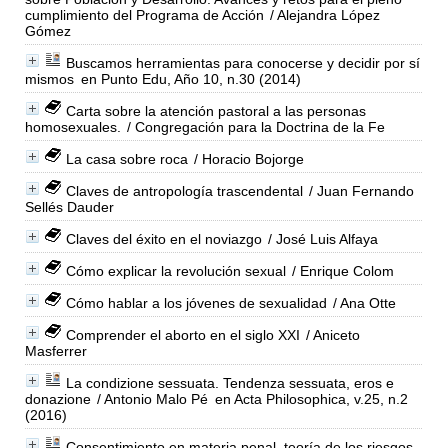
cumplimiento del Programa de Acción
/ Alejandra López
Gómez
Buscamos herramientas para conocerse y decidir por sí
mismos
en Punto Edu, Año 10, n.30 (2014)
Carta sobre la atención pastoral a las personas
homosexuales.
/ Congregación para la Doctrina de la Fe
La casa sobre roca
/ Horacio Bojorge
Claves de antropología trascendental
/ Juan Fernando
Sellés Dauder
Claves del éxito en el noviazgo
/ José Luis Alfaya
Cómo explicar la revolución sexual
/ Enrique Colom
Cómo hablar a los jóvenes de sexualidad
/ Ana Otte
Comprender el aborto en el siglo XXI
/ Aniceto
Masferrer
La condizione sessuata. Tendenza sessuata, eros e
donazione
/ Antonio Malo Pé
en Acta Philosophica, v.25, n.2
(2016)
Consentimiento en materia penal, teoría de los riesgos