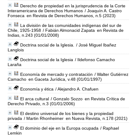
Derecho de propiedad en la jurisprudencia de la Corte
Interamericana de Derechos Humanos
/ Joaquín A. Castro
Fonseca
en Revista de Derechos Humanos, n.5 (2023)
La división de las comunidades indígenas del sur de
Chile, 1925-1958
/ Fabián Almonacid Zapata
en Revista de
Indias, n.243 (01/01/2008)
Doctrina social de la Iglesia.
/ José Miguel Ibañez
Langlois
Doctrina social de la Iglesia
/ Ildefonso Camacho
Laraña
Economía de mercado y contratación
/ Walter Gutiérrez
Camacho
en Gaceta Jurídica, v.48 (01/01/1997)
Economía y ética
/ Alejandro A. Chafuen
El arca cultural
/ Gonzalo Sozzo
en Revista Crítica de
Derecho Privado, n.3 (01/01/2006)
El destino universal de los bienes y la propiedad
privada
/ Martin Rhonheimer
en Nueva Revista, n.178 (2021)
El dominio del eje en la Europa ocupada
/ Raphael
Lemkin