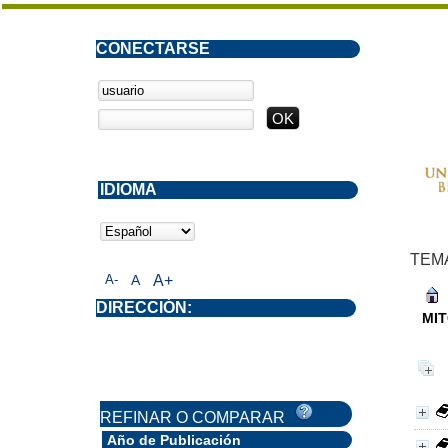
CONECTARSE
IDIOMA
TEM
A-
A
A+
DIRECCIÓN:
MI
REFINAR O COMPARAR
Año de Publicación