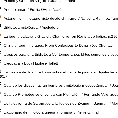
Aristeo y Orfeo en Virgilio
/ Juan J. Introini
Arte de amar
/ Publio Ovidio Nasón
Asterión, el minotauro,visto desde sí mismo
/ Natacha Ramírez Ta
Biblioteca mitológica
/ Apolodoro
La buena palabra
/ Graciela Chamorro
en Revista de Indias, n.230
China through the ages. From Confucious to Deng
/ Xie Chuntao
Clásicos para una Biblioteca Contemporánea. Mitos sumerios y acad
Cleopatra
/ Lucy Hughes-Hallett
La crónica de Juan de Paiva sobre el juego de pelota en Apalache
/
 2017)
Cuando los dioses hacían hombres : mitología mesopotámica.
/ Jea
Cuando Prometeo se encontró con Pigmalión
/ Fernando Valenzue
De la caverna de Saramago a la liquidez de Zygmunt Bauman
/ Món
Diccionario de mitología griega y romana
/ Pierre Grimal