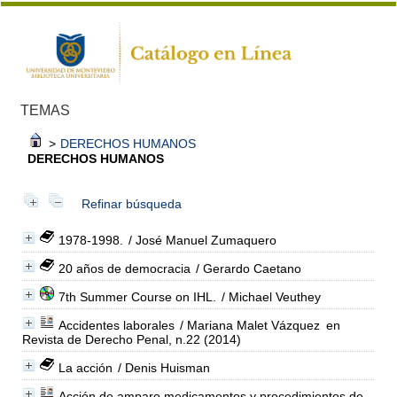
TEMAS
>
DERECHOS HUMANOS
DERECHOS HUMANOS
Refinar búsqueda
1978-1998.
/ José Manuel Zumaquero
20 años de democracia
/ Gerardo Caetano
7th Summer Course on IHL.
/ Michael Veuthey
Accidentes laborales
/ Mariana Malet Vázquez
en
Revista de Derecho Penal, n.22 (2014)
La acción
/ Denis Huisman
Acción de amparo medicamentos y procedimientos de