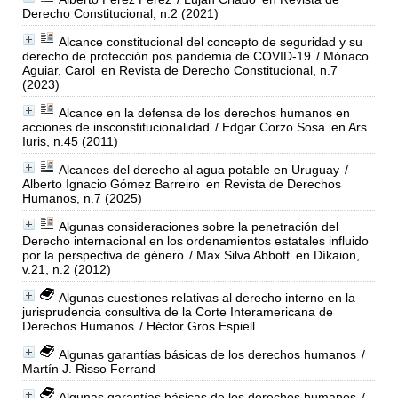
Derecho Constitucional, n.2 (2021)
Alcance constitucional del concepto de seguridad y su
derecho de protección pos pandemia de COVID-19
/ Mónaco
Aguiar, Carol
en Revista de Derecho Constitucional, n.7
(2023)
Alcance en la defensa de los derechos humanos en
acciones de insconstitucionalidad
/ Edgar Corzo Sosa
en Ars
Iuris, n.45 (2011)
Alcances del derecho al agua potable en Uruguay
/
Alberto Ignacio Gómez Barreiro
en Revista de Derechos
Humanos, n.7 (2025)
Algunas consideraciones sobre la penetración del
Derecho internacional en los ordenamientos estatales influido
por la perspectiva de género
/ Max Silva Abbott
en Díkaion,
v.21, n.2 (2012)
Algunas cuestiones relativas al derecho interno en la
jurisprudencia consultiva de la Corte Interamericana de
Derechos Humanos
/ Héctor Gros Espiell
Algunas garantías básicas de los derechos humanos
/
Martín J. Risso Ferrand
Algunas garantías básicas de los derechos humanos
/