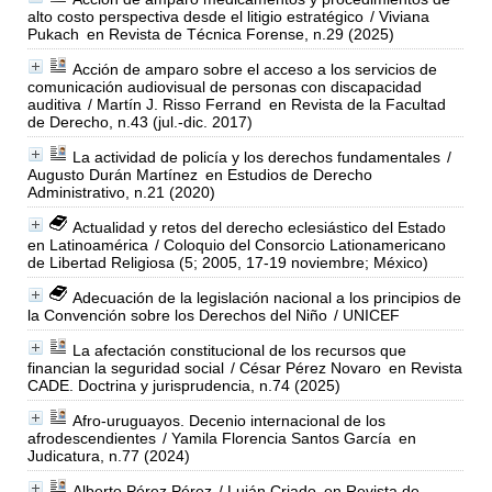
alto costo perspectiva desde el litigio estratégico
/ Viviana
Pukach
en Revista de Técnica Forense, n.29 (2025)
Acción de amparo sobre el acceso a los servicios de
comunicación audiovisual de personas con discapacidad
auditiva
/ Martín J. Risso Ferrand
en Revista de la Facultad
de Derecho, n.43 (jul.-dic. 2017)
La actividad de policía y los derechos fundamentales
/
Augusto Durán Martínez
en Estudios de Derecho
Administrativo, n.21 (2020)
Actualidad y retos del derecho eclesiástico del Estado
en Latinoamérica
/ Coloquio del Consorcio Lationamericano
de Libertad Religiosa (5; 2005, 17-19 noviembre; México)
Adecuación de la legislación nacional a los principios de
la Convención sobre los Derechos del Niño
/ UNICEF
La afectación constitucional de los recursos que
financian la seguridad social
/ César Pérez Novaro
en Revista
CADE. Doctrina y jurisprudencia, n.74 (2025)
Afro-uruguayos. Decenio internacional de los
afrodescendientes
/ Yamila Florencia Santos García
en
Judicatura, n.77 (2024)
Alberto Pérez Pérez
/ Luján Criado
en Revista de