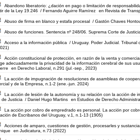
Abandono liberatorio: ¿dación en pago o limitación de responsabili
tir de la Ley 19.246
/ Fernando Aguirre Ramírez
en Revista de Transp
Abuso de firma en blanco y estafa procesal
/ Gastón Chaves Honto
Abuso de funciones. Sentencia nº 248/06. Suprema Corte de Justici
Acceso a la información pública
/ Uruguay. Poder Judicial. Tribunal 
2021)
Acción constitucional de protección, en razón de la venta y comercial
ge adecuadamente la privacidad de la información cerebral de sus usua
erre
en Derecho Laboral, n.291 (jul.-sep., 2023)
La acción de impugnación de resoluciones de asambleas de cooper
cial y de la Empresa, n.1-2 (ene.-jun. 2024)
La acción de lesión de la autonomía y su relación con la acción de i
 de Justicia
/ Daniel Hugo Martins
en Estudios de Derecho Administrat
La acción por cobro de empredrado es personal. La acción por cob
ación de Escribanos del Uruguay, v.1, n.1-13 (1905)
Acciones de amparo, cuestiones de gestión, procesarles y sustancia
nique
en Judicatura, n.73 (2022)