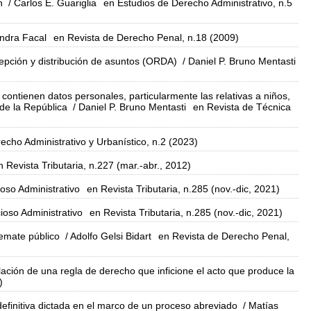
n
/ Carlos E. Guariglia
en Estudios de Derecho Administrativo, n.5
ndra Facal
en Revista de Derecho Penal, n.18 (2009)
cepción y distribución de asuntos (ORDA)
/ Daniel P. Bruno Mentasti
contienen datos personales, particularmente las relativas a niños,
 de la República
/ Daniel P. Bruno Mentasti
en Revista de Técnica
echo Administrativo y Urbanístico, n.2 (2023)
n Revista Tributaria, n.227 (mar.-abr., 2012)
ioso Administrativo
en Revista Tributaria, n.285 (nov.-dic, 2021)
ioso Administrativo
en Revista Tributaria, n.285 (nov.-dic, 2021)
emate público
/ Adolfo Gelsi Bidart
en Revista de Derecho Penal,
lación de una regla de derecho que inficione el acto que produce la
)
definitiva dictada en el marco de un proceso abreviado
/ Matías