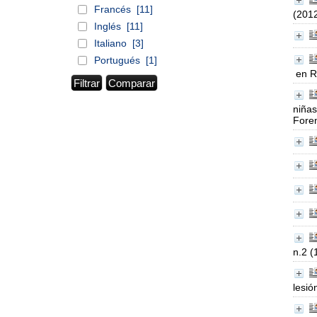
Francés
[11]
(201
Inglés
[11]
Italiano
[3]
Portugués
[1]
en R
niñas
Foren
n.2 (
lesió