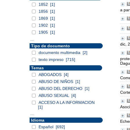
1852
[1]
a par
1856
[1]
1869
[1]
1902
[1]
1905
[1]
...
dic, 
Tipo de documento
documento multimedia
[2]
prote
texto impreso
[715]
Dagu
Temas
ABOGADOS
[4]
Comer
ABUSO DE NIÑOS
[1]
ABUSO DEL DERECHO
[1]
Corte
ABUSO SEXUAL
[4]
ACCESO A LA INFORMACION
Asoci
[1]
...
Idioma
Eche
Español
[692]