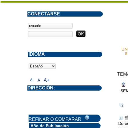
CONECTARSE
IDIOMA
TEM
A-
A
A+
DIRECCIÓN:
SE
REFINAR O COMPARAR
Derec
Año de Publicación