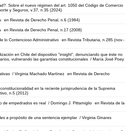
dad?. Sobre el nuevo régimen del art. 1050 del Código de Comercio
orte y Seguros, v.37, n.35 (2024)
u
en Revista de Derecho Penal, n.6 (1984)
a
en Revista de Derecho Penal, n.17 (2008)
de lo Contencioso Administrativo
en Revista Tributaria, n.285 (nov.-
ización en Chile del dispositivo "insight", denunciando que éste no
rios, vulnerando las garantías constitucionales
/ María José Poey
ativas
/ Virginia Machado Martínez
en Revista de Derecho
nconstitucionalidad en la reciente jurisprudencia de la Suprema
ivo, n.5 (2012)
ro de empedrados es real
/ Domingo J. Pittamiglio
en Revista de la
les a propósito de una sentencia ejemplar
/ Virginia Ginares