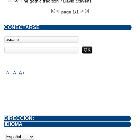
The gothic tradition
/ David Stevens
page 1/1
CONECTARSE
A-
A
A+
DIRECCIÓN:
IDIOMA