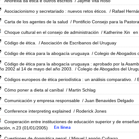
Anorexia da ética e outros escritos
/ Jayme Vita Roso
Asociacionismo y secretariado : nuevos retos éticos.
/ Rafael Herná
Carta de los agentes de la salud
/ Pontificio Consejo para la Pastor
Choque cultural en el consejo de administración
/ Katherine Xin
en
Código de ética.
/ Asociación de Escribanos del Uruguay
Código de ética para la abogacía uruguaya
/ Colegio de Abogados 
Código de ética para la abogacía uruguaya : aprobado por la Asambl
ño 2002 al 14 de mayo del año 2003.
/ Colegio de Abogados del Urug
Códigos europeos de ética periodística : un análisis comparativo.
/ 
Cómo poner a dieta al caníbal
/ Martin Schlag
Comunicación y empresa responsable
/ Juan Benavides Delgado
Conference interpreting explained
/ Roderick Jones
Cooperación entre instituciones de educación superior y de enseñan
ción, n.23 (01/01/2005)
Cuestiones de dogmática penal
/ Miguel Langón Cuñarro