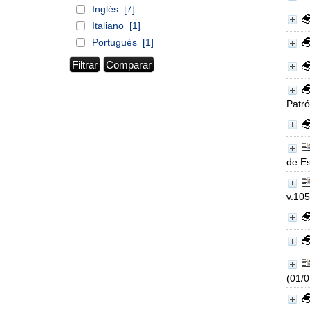
Inglés
[7]
Italiano
[1]
Portugués
[1]
Patr
de Es
v.105
(01/