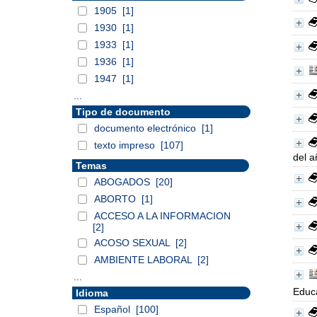
1905
[1]
1930
[1]
1933
[1]
1936
[1]
1947
[1]
...
Tipo de documento
documento electrónico
[1]
texto impreso
[107]
del a
Temas
ABOGADOS
[20]
ABORTO
[1]
ACCESO A LA INFORMACION
[2]
ACOSO SEXUAL
[2]
AMBIENTE LABORAL
[2]
...
Educa
Idioma
Español
[100]