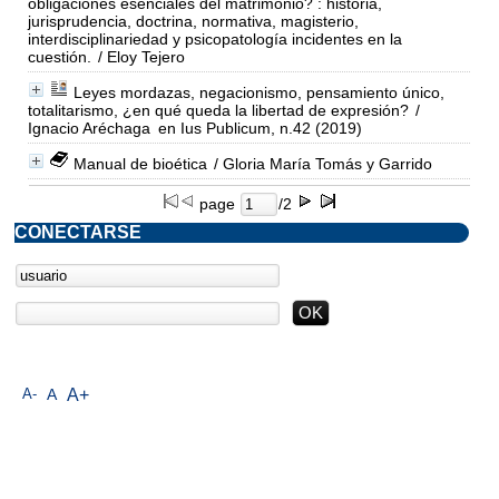
obligaciones esenciales del matrimonio? : historia,
jurisprudencia, doctrina, normativa, magisterio,
interdisciplinariedad y psicopatología incidentes en la
cuestión.
/ Eloy Tejero
Leyes mordazas, negacionismo, pensamiento único,
totalitarismo, ¿en qué queda la libertad de expresión?
/
Ignacio Aréchaga
en Ius Publicum, n.42 (2019)
Manual de bioética
/ Gloria María Tomás y Garrido
page
/2
CONECTARSE
A-
A
A+