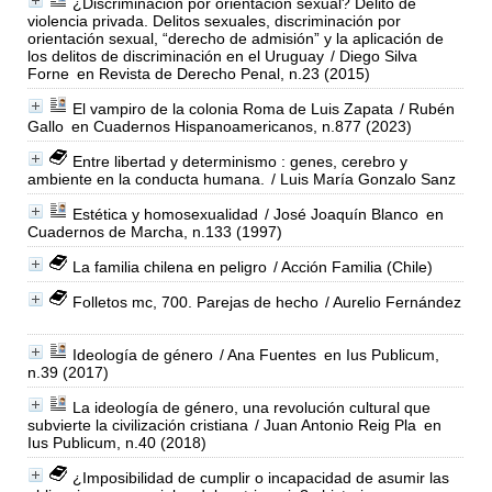
¿Discriminación por orientación sexual? Delito de
violencia privada. Delitos sexuales, discriminación por
orientación sexual, “derecho de admisión” y la aplicación de
los delitos de discriminación en el Uruguay
/ Diego Silva
Forne
en Revista de Derecho Penal, n.23 (2015)
El vampiro de la colonia Roma de Luis Zapata
/ Rubén
Gallo
en Cuadernos Hispanoamericanos, n.877 (2023)
Entre libertad y determinismo : genes, cerebro y
ambiente en la conducta humana.
/ Luis María Gonzalo Sanz
Estética y homosexualidad
/ José Joaquín Blanco
en
Cuadernos de Marcha, n.133 (1997)
La familia chilena en peligro
/ Acción Familia (Chile)
Folletos mc, 700. Parejas de hecho
/ Aurelio Fernández
Ideología de género
/ Ana Fuentes
en Ius Publicum,
n.39 (2017)
La ideología de género, una revolución cultural que
subvierte la civilización cristiana
/ Juan Antonio Reig Pla
en
Ius Publicum, n.40 (2018)
¿Imposibilidad de cumplir o incapacidad de asumir las