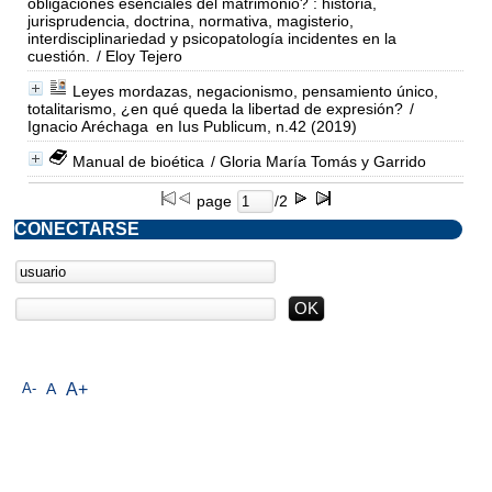
obligaciones esenciales del matrimonio? : historia,
jurisprudencia, doctrina, normativa, magisterio,
interdisciplinariedad y psicopatología incidentes en la
cuestión.
/ Eloy Tejero
Leyes mordazas, negacionismo, pensamiento único,
totalitarismo, ¿en qué queda la libertad de expresión?
/
Ignacio Aréchaga
en Ius Publicum, n.42 (2019)
Manual de bioética
/ Gloria María Tomás y Garrido
page
/2
CONECTARSE
A-
A
A+