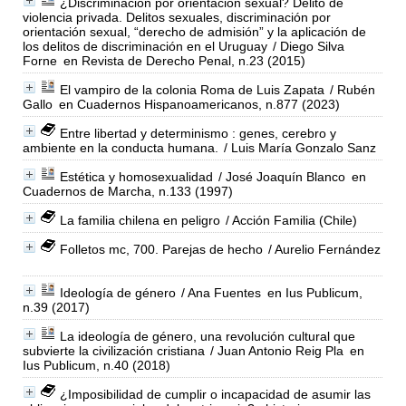
¿Discriminación por orientación sexual? Delito de
violencia privada. Delitos sexuales, discriminación por
orientación sexual, “derecho de admisión” y la aplicación de
los delitos de discriminación en el Uruguay
/ Diego Silva
Forne
en Revista de Derecho Penal, n.23 (2015)
El vampiro de la colonia Roma de Luis Zapata
/ Rubén
Gallo
en Cuadernos Hispanoamericanos, n.877 (2023)
Entre libertad y determinismo : genes, cerebro y
ambiente en la conducta humana.
/ Luis María Gonzalo Sanz
Estética y homosexualidad
/ José Joaquín Blanco
en
Cuadernos de Marcha, n.133 (1997)
La familia chilena en peligro
/ Acción Familia (Chile)
Folletos mc, 700. Parejas de hecho
/ Aurelio Fernández
Ideología de género
/ Ana Fuentes
en Ius Publicum,
n.39 (2017)
La ideología de género, una revolución cultural que
subvierte la civilización cristiana
/ Juan Antonio Reig Pla
en
Ius Publicum, n.40 (2018)
¿Imposibilidad de cumplir o incapacidad de asumir las