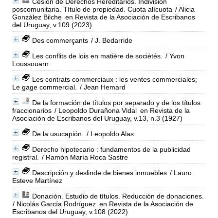
Cesión de Derechos Hereditarios. Indivisión
poscomunitaria. Título de propiedad. Cuota alícuota
/ Alicia
González Bilche
en Revista de la Asociación de Escribanos
del Uruguay, v.109 (2023)
Des commerçants
/ J. Bedarride
Les conflits de lois en matière de sociétés.
/ Yvon
Loussouarn
Les contrats commerciaux : les ventes commerciales;
Le gage commercial.
/ Jean Hemard
De la formación de títulos por separado y de los títulos
fraccionarios
/ Leopoldo Durañona Vidal
en Revista de la
Asociación de Escribanos del Uruguay, v.13, n.3 (1927)
De la usucapión.
/ Leopoldo Alas
Derecho hipotecario : fundamentos de la publicidad
registral.
/ Ramón María Roca Sastre
Descripción y deslinde de bienes inmuebles
/ Lauro
Esteve Martínez
Donación. Estudio de títulos. Reducción de donaciones.
/ Nicolás García Rodríguez
en Revista de la Asociación de
Escribanos del Uruguay, v.108 (2022)