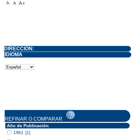
A-
A
A+
DIRECCIÓN:
IDIOMA
REFINAR O COMPARAR
Año de Publicación
1961
[1]