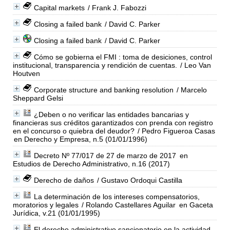
Capital markets
/ Frank J. Fabozzi
Closing a failed bank
/ David C. Parker
Closing a failed bank
/ David C. Parker
Cómo se gobierna el FMI : toma de desiciones, control
institucional, transparencia y rendición de cuentas.
/ Leo Van
Houtven
Corporate structure and banking resolution
/ Marcelo
Sheppard Gelsi
¿Deben o no verificar las entidades bancarias y
financieras sus créditos garantizados con prenda con registro
en el concurso o quiebra del deudor?
/ Pedro Figueroa Casas
en Derecho y Empresa, n.5 (01/01/1996)
Decreto Nº 77/017 de 27 de marzo de 2017
en
Estudios de Derecho Administrativo, n.16 (2017)
Derecho de daños
/ Gustavo Ordoqui Castilla
La determinación de los intereses compensatorios,
moratorios y legales
/ Rolando Castellares Aguilar
en Gaceta
Jurídica, v.21 (01/01/1995)
El derecho administrativo sancionatorio en la actividad