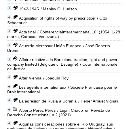
1942-1945
/ Manley O. Hudson
Acquisition of rights of way by prescription
/ Otto
Schoenrich
Acta final
/ ConferenciaInteramericana, 10, (1954, 1-28
marzo, Caracas, Venezuela).
Acuerdo Mercosur-Unión Europea
/ José Roberto
Dromi
Affaire relative a la Barcelona traction, light and power
company limited (Belgique c. Espagne)
/ Cour Internationale
de Justice
After Vienna
/ Joaquín Roy
Les agents internationaux
/ Societe Francaise pour le
Droit International
La agresión de Rusia a Ucrania
/ Heber Arbuet Vignali
Alberto Pérez Pérez
/ Luján Criado
en Revista de
Derecho Constitucional, n.2 (2021)
Algunas consideraciones sobre el Río Uruguay, sus
problemas de límites y su aprovechamiento hidroeléctrico
/