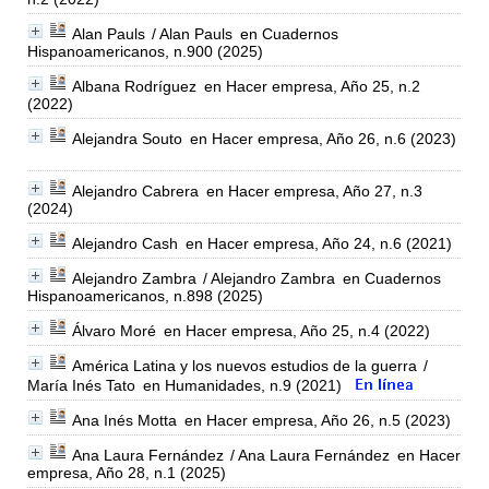
Alan Pauls
/ Alan Pauls
en Cuadernos
Hispanoamericanos, n.900 (2025)
Albana Rodríguez
en Hacer empresa, Año 25, n.2
(2022)
Alejandra Souto
en Hacer empresa, Año 26, n.6 (2023)
Alejandro Cabrera
en Hacer empresa, Año 27, n.3
(2024)
Alejandro Cash
en Hacer empresa, Año 24, n.6 (2021)
Alejandro Zambra
/ Alejandro Zambra
en Cuadernos
Hispanoamericanos, n.898 (2025)
Álvaro Moré
en Hacer empresa, Año 25, n.4 (2022)
América Latina y los nuevos estudios de la guerra
/
María Inés Tato
en Humanidades, n.9 (2021)
Ana Inés Motta
en Hacer empresa, Año 26, n.5 (2023)
Ana Laura Fernández
/ Ana Laura Fernández
en Hacer
empresa, Año 28, n.1 (2025)