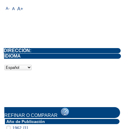
A-
A
A+
DIRECCIÓN:
IDIOMA
REFINAR O COMPARAR
Año de Publicación
1962
[1]