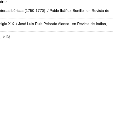
Pérez
nteras ibéricas (1750-1770)
/ Pablo Ibáñez-Bonillo
en Revista de
siglo XIX
/ José Luis Ruiz Peinado Alonso
en Revista de Indias,
1