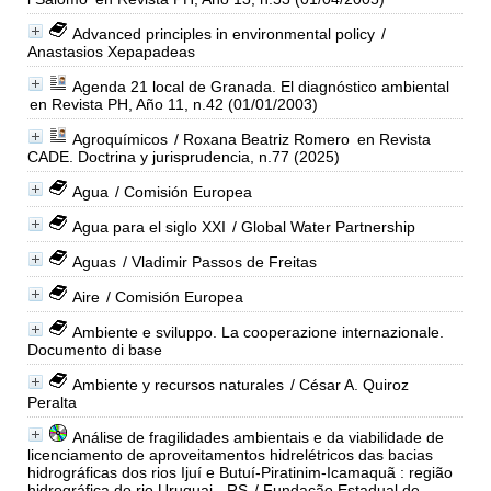
Advanced principles in environmental policy
/
Anastasios Xepapadeas
Agenda 21 local de Granada. El diagnóstico ambiental
en Revista PH, Año 11, n.42 (01/01/2003)
Agroquímicos
/ Roxana Beatriz Romero
en Revista
CADE. Doctrina y jurisprudencia, n.77 (2025)
Agua
/ Comisión Europea
Agua para el siglo XXI
/ Global Water Partnership
Aguas
/ Vladimir Passos de Freitas
Aire
/ Comisión Europea
Ambiente e sviluppo. La cooperazione internazionale.
Documento di base
Ambiente y recursos naturales
/ César A. Quiroz
Peralta
Análise de fragilidades ambientais e da viabilidade de
licenciamento de aproveitamentos hidrelétricos das bacias
hidrográficas dos rios Ijuí e Butuí-Piratinim-Icamaquã : região
hidrográfica do rio Uruguai - RS
/ Fundação Estadual de