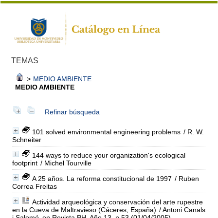
TEMAS
>
MEDIO AMBIENTE
MEDIO AMBIENTE
Refinar búsqueda
101 solved environmental engineering problems
/ R. W.
Schneiter
144 ways to reduce your organization's ecological
footprint
/ Michel Tourville
A 25 años. La reforma constitucional de 1997
/ Ruben
Correa Freitas
Actividad arqueológica y conservación del arte rupestre
en la Cueva de Maltravieso (Cáceres, España)
/ Antoni Canals
i Salomó
en Revista PH, Año 13, n.53 (01/04/2005)