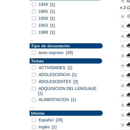
1949
[1]
n.2 (
1955
[1]
1958
[1]
1963
[1]
1988
[1]
...
Tipo de documento
texto impreso
[30]
Temas
ACTIVIDADES
[1]
ADOLESCENCIA
[1]
ADOLESCENTES
[3]
ADQUISICION DEL LENGUAJE
[1]
ALIMENTACION
[1]
...
Idioma
Español
[28]
Inglés
[1]