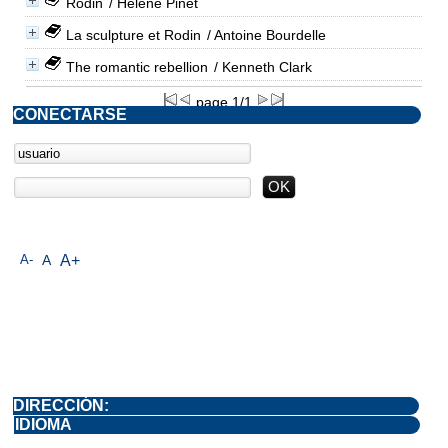
Rodin
/ Hélène Pinet
La sculpture et Rodin
/ Antoine Bourdelle
The romantic rebellion
/ Kenneth Clark
page 1/1
CONECTARSE
A-
A
A+
DIRECCIÓN:
IDIOMA