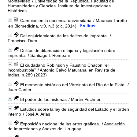
Montevideo
/ Universidad de la República. Facultad de
Humanidades y Ciencias. Instituto de Investigaciones
Históricas
Cambios en la docencia universitaria
/ Mauricio Taretto
en Biomedicina, v.9, n.3 (dic. 2014)
Del enjuiciamiento de los delitos de imprenta.
/
Francisco Dura
Delitos de difamación e injuria y legislación sobre
imprenta.
/ Santiago I. Rompani
El ciudadano Robinson y Faustino Chacón "el
incombustible"
/ Antonio Calvo Maturana
en Revista de
Indias, n.289 (2023)
El momento histórico del Virreinato del Río de la Plata.
/
Juan Canter
El poder de las historias
/ Martin Puchner
Estudios sobre la ley de seguridad del Estado y el orden
interno
/ José A. Arlas
Exposición nacional de las artes gráficas.
/ Asociación
de Impresiones y Anexos del Uruguay