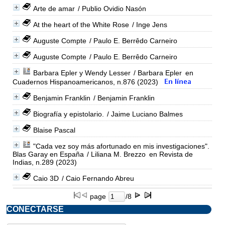
Arte de amar
/ Publio Ovidio Nasón
At the heart of the White Rose
/ Inge Jens
Auguste Compte
/ Paulo E. Berrêdo Carneiro
Auguste Compte
/ Paulo E. Berrêdo Carneiro
Barbara Epler y Wendy Lesser
/ Barbara Epler
en
Cuadernos Hispanoamericanos, n.876 (2023)
Benjamin Franklin
/ Benjamin Franklin
Biografía y epistolario.
/ Jaime Luciano Balmes
Blaise Pascal
"Cada vez soy más afortunado en mis investigaciones".
Blas Garay en España
/ Liliana M. Brezzo
en Revista de
Indias, n.289 (2023)
Caio 3D
/ Caio Fernando Abreu
page
/8
CONECTARSE