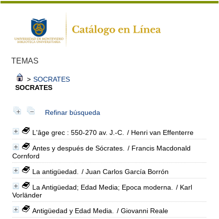
TEMAS
>
SOCRATES
SOCRATES
Refinar búsqueda
L'âge grec : 550-270 av. J.-C.
/ Henri van Effenterre
Antes y después de Sócrates.
/ Francis Macdonald
Cornford
La antigüedad.
/ Juan Carlos García Borrón
La Antigüedad; Edad Media; Epoca moderna.
/ Karl
Vorländer
Antigüedad y Edad Media.
/ Giovanni Reale