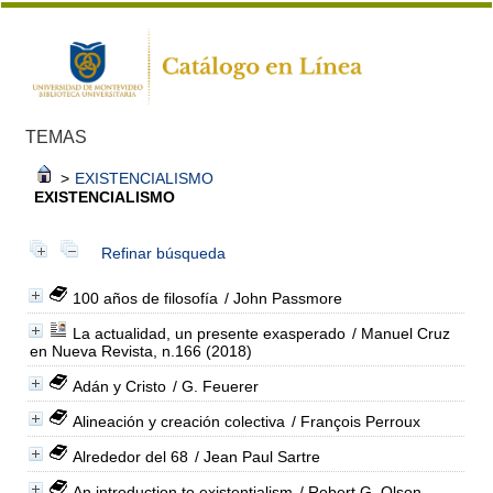
TEMAS
>
EXISTENCIALISMO
EXISTENCIALISMO
Refinar búsqueda
100 años de filosofía
/ John Passmore
La actualidad, un presente exasperado
/ Manuel Cruz
en Nueva Revista, n.166 (2018)
Adán y Cristo
/ G. Feuerer
Alineación y creación colectiva
/ François Perroux
Alrededor del 68
/ Jean Paul Sartre
An introduction to existentialism
/ Robert G. Olson