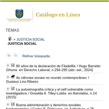
TEMAS
>
JUSTICIA SOCIAL
JUSTICIA SOCIAL
Refinar búsqueda
80 años de la declaración de Filadelfia
/ Hugo Barretto
Ghione
en Derecho Laboral, n.294-295 (abr.-set., 2024)
As ciências sociais no mundo contemporâneo
/
Gustavo Lins Ribeiro
La autoetnografía crítica y el self vulnerable como
investigadora
/ Gresilda A. Tilley-Lubbs
en Astrolabio, n.14
(2015)
Buena adminitsración y derechos sociales
fundamentales
/ Carlos E. Delpiazzo
en Judicatura, n.75