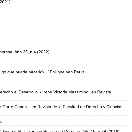
(2021)
presa, Año 25, n.4 (2022)
 algo que pueda hacerlo).
/ Philippe Van Parijs
erecho al Desarrollo
/ Irene Victoria Massimino
en Revista
er Garre Copello
en Revista de la Facultad de Derecho y Ciencias
s
/ Juvenal M. Javier
en Revista de Derecho, Año 15, n.29 (2016)