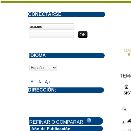
CONECTARSE
IDIOMA
TEM
A-
A
A+
DIRECCIÓN:
SI
REFINAR O COMPARAR
Año de Publicación