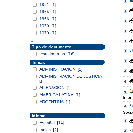
1951
[1]
1965
[1]
1966
[1]
1970
[1]
1979
[1]
...
Tipo de documento
texto impreso
[16]
Temas
ADMINISTRACION
[1]
ADMINISTRACION DE JUSTICIA
[1]
ALIENACION
[1]
AMERICA LATINA
[1]
Inter
ARGENTINA
[1]
...
Socia
Idioma
Español
[14]
Inglés
[2]