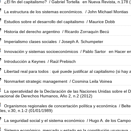
¿El fin del capitalismo?
/ Gabriel Tortella
en Nueva Revista, n.178 
La estructura de los sistemas económicos.
/ John Michael Montias
Estudios sobre el desarrollo del capitalismo
/ Maurice Dobb
Historia del derecho argentino
/ Ricardo Zorraquín Becú
Imperialismo clases sociales
/ Joseph A. Schumpeter
Innovación y sistemas socioeconómicos
/ Pablo Sartor
en Hacer em
Introducción a Keynes
/ Raúl Prebisch
Libertad real para todos : qué puede justificar al capitalismo (si hay
Nonmarket strategic management
/ Cosmina Leila Voinea
La operatividad de la Declaración de las Naciones Unidas sobre el D
nacional de Derechos Humanos, Año 2, n.2 (2012)
Organismos regionales de concertación política y económica
/ Belt
les, v.30, n.1-2 (01/01/1989)
La seguridad social y el sistema económico
/ Hugo A. de los Campo
Sistema económico, mercado y estado en la constitución uruguaya