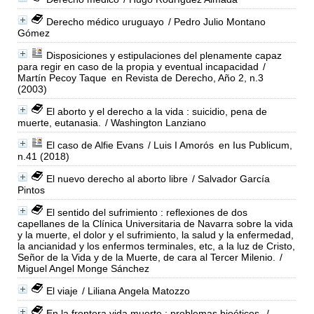
Derecho médico uruguayo
/ Pedro Julio Montano
Gómez
Disposiciones y estipulaciones del plenamente capaz
para regir en caso de la propia y eventual incapacidad
/
Martín Pecoy Taque
en Revista de Derecho, Año 2, n.3
(2003)
El aborto y el derecho a la vida : suicidio, pena de
muerte, eutanasia.
/ Washington Lanziano
El caso de Alfie Evans
/ Luis I Amorós
en Ius Publicum,
n.41 (2018)
El nuevo derecho al aborto libre
/ Salvador García
Pintos
El sentido del sufrimiento : reflexiones de dos
capellanes de la Clínica Universitaria de Navarra sobre la vida
y la muerte, el dolor y el sufrimiento, la salud y la enfermedad,
la ancianidad y los enfermos terminales, etc, a la luz de Cristo,
Señor de la Vida y de la Muerte, de cara al Tercer Milenio.
/
Miguel Angel Monge Sánchez
El viaje
/ Liliana Angela Matozzo
En la frontera vida muerte : problemas bioéticos.
/