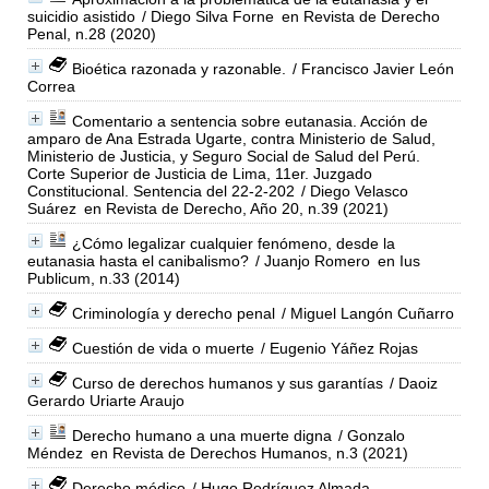
suicidio asistido
/ Diego Silva Forne
en Revista de Derecho
Penal, n.28 (2020)
Bioética razonada y razonable.
/ Francisco Javier León
Correa
Comentario a sentencia sobre eutanasia. Acción de
amparo de Ana Estrada Ugarte, contra Ministerio de Salud,
Ministerio de Justicia, y Seguro Social de Salud del Perú.
Corte Superior de Justicia de Lima, 11er. Juzgado
Constitucional. Sentencia del 22-2-202
/ Diego Velasco
Suárez
en Revista de Derecho, Año 20, n.39 (2021)
¿Cómo legalizar cualquier fenómeno, desde la
eutanasia hasta el canibalismo?
/ Juanjo Romero
en Ius
Publicum, n.33 (2014)
Criminología y derecho penal
/ Miguel Langón Cuñarro
Cuestión de vida o muerte
/ Eugenio Yáñez Rojas
Curso de derechos humanos y sus garantías
/ Daoiz
Gerardo Uriarte Araujo
Derecho humano a una muerte digna
/ Gonzalo
Méndez
en Revista de Derechos Humanos, n.3 (2021)
Derecho médico
/ Hugo Rodríguez Almada