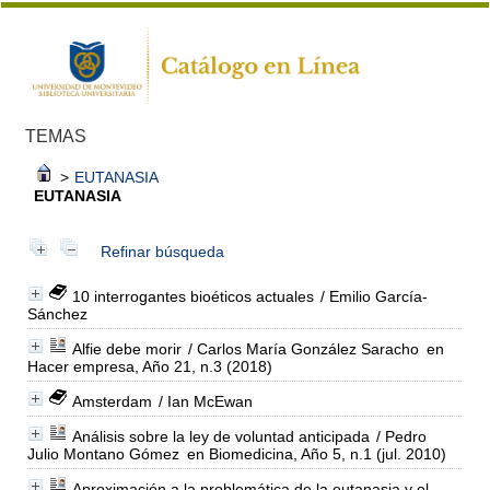
TEMAS
>
EUTANASIA
EUTANASIA
Refinar búsqueda
10 interrogantes bioéticos actuales
/ Emilio García-
Sánchez
Alfie debe morir
/ Carlos María González Saracho
en
Hacer empresa, Año 21, n.3 (2018)
Amsterdam
/ Ian McEwan
Análisis sobre la ley de voluntad anticipada
/ Pedro
Julio Montano Gómez
en Biomedicina, Año 5, n.1 (jul. 2010)
Aproximación a la problemática de la eutanasia y el