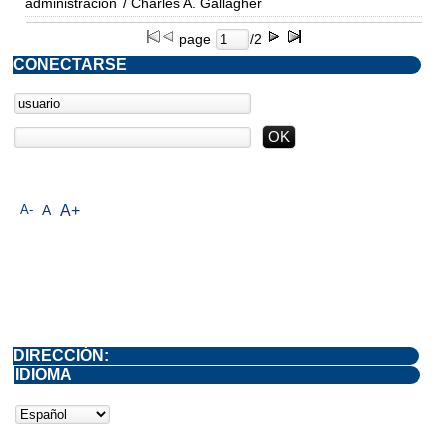
administración
/ Charles A. Gallagher
page
/2
CONECTARSE
A-
A
A+
DIRECCIÓN:
IDIOMA