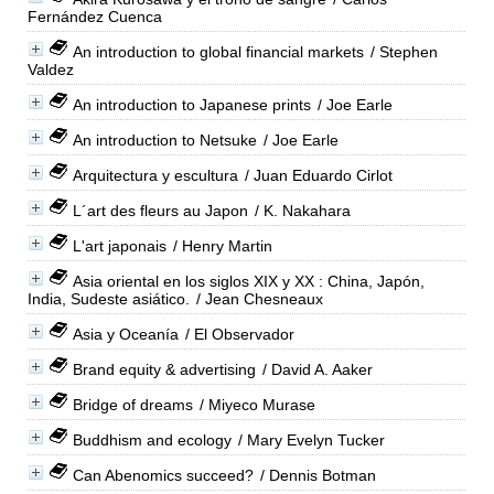
Fernández Cuenca
An introduction to global financial markets
/ Stephen
Valdez
An introduction to Japanese prints
/ Joe Earle
An introduction to Netsuke
/ Joe Earle
Arquitectura y escultura
/ Juan Eduardo Cirlot
L´art des fleurs au Japon
/ K. Nakahara
L'art japonais
/ Henry Martin
Asia oriental en los siglos XIX y XX : China, Japón,
India, Sudeste asiático.
/ Jean Chesneaux
Asia y Oceanía
/ El Observador
Brand equity & advertising
/ David A. Aaker
Bridge of dreams
/ Miyeco Murase
Buddhism and ecology
/ Mary Evelyn Tucker
Can Abenomics succeed?
/ Dennis Botman