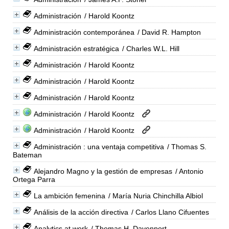
Administración
/ Harold Koontz
Administración contemporánea
/ David R. Hampton
Administración estratégica
/ Charles W.L. Hill
Administración
/ Harold Koontz
Administración
/ Harold Koontz
Administración
/ Harold Koontz
Administración
/ Harold Koontz
Administración
/ Harold Koontz
Administración : una ventaja competitiva
/ Thomas S.
Bateman
Alejandro Magno y la gestión de empresas
/ Antonio
Ortega Parra
La ambición femenina
/ María Nuria Chinchilla Albiol
Análisis de la acción directiva
/ Carlos Llano Cifuentes
Analytics at work
/ Thomas H. Davenport