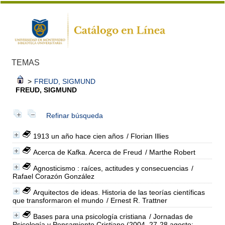
TEMAS
>
FREUD, SIGMUND
FREUD, SIGMUND
Refinar búsqueda
1913 un año hace cien años
/ Florian Illies
Acerca de Kafka. Acerca de Freud
/ Marthe Robert
Agnosticismo : raíces, actitudes y consecuencias
/
Rafael Corazón González
Arquitectos de ideas. Historia de las teorías científicas
que transformaron el mundo
/ Ernest R. Trattner
Bases para una psicología cristiana
/ Jornadas de
Psicología y Pensamiento Cristiano (2004, 27-28 agosto;