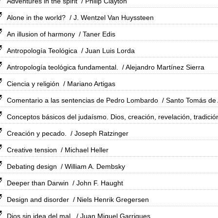
Adventures in the spirit
/ Philip Clayton
Alone in the world?
/ J. Wentzel Van Huyssteen
An illusion of harmony
/ Taner Edis
Antropología Teológica
/ Juan Luis Lorda
Antropología teológica fundamental.
/ Alejandro Martínez Sierra
Ciencia y religión
/ Mariano Artigas
Comentario a las sentencias de Pedro Lombardo
/ Santo Tomás de
Conceptos básicos del judaísmo. Dios, creación, revelación, tradició
Creación y pecado.
/ Joseph Ratzinger
Creative tension
/ Michael Heller
Debating design
/ William A. Dembsky
Deeper than Darwin
/ John F. Haught
Design and disorder
/ Niels Henrik Gregersen
Dios sin idea del mal.
/ Juan Miguel Garrigues