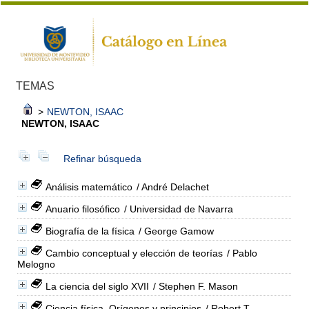
TEMAS
>
NEWTON, ISAAC
NEWTON, ISAAC
Refinar búsqueda
Análisis matemático
/ André Delachet
Anuario filosófico
/ Universidad de Navarra
Biografía de la física
/ George Gamow
Cambio conceptual y elección de teorías
/ Pablo
Melogno
La ciencia del siglo XVII
/ Stephen F. Mason
Ciencia física. Orígenes y principios
/ Robert T.