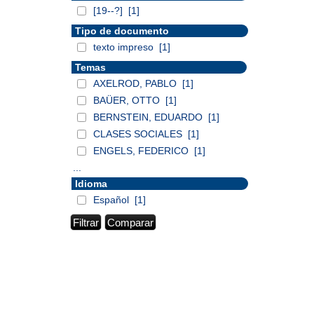
[19--?]
[1]
Tipo de documento
texto impreso
[1]
Temas
AXELROD, PABLO
[1]
BAÜER, OTTO
[1]
BERNSTEIN, EDUARDO
[1]
CLASES SOCIALES
[1]
ENGELS, FEDERICO
[1]
...
Idioma
Español
[1]