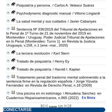
Psiquiatría y persona.
/ Carlos A. Velasco Suárez
Psychodynamic diagnostic manual
/ Vittorio Lingiardi
La salud mental y sus cuidados
/ Javier Cabanyes
Sentencia Nº 336/2019 del Tribunal de Apelaciones en
lo Penal de 1º Turno de 21 de noviembre del 2019 en
Montevideo
/ Uruguay. Poder Judicial.Tribunal de Apelaciones
en lo Penal (Montevideo: Turno 1)
en Revista la Justicia
Uruguaya, v.158, n.1 (ene.-mar., 2020)
La tercera revolución
/ Karl Stern
Tratado de psiquiatría
/ Henry Ey
Tratado de psiquiatría
/ Harold I. Kaplan
Tratamiento penal del trastorno mental sobrevenido a la
sentencia firme en la regulación española
/ Jorge Vizueta
Fernández
en Revista de Derecho Penal, n.18 (2009)
Una piscina en mi estómago
/ Almudena Sánchez
en
Cuadernos Hispanoamericanos, n.865 (2022)
page 1/1
CONECTARSE