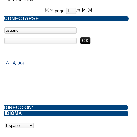
page
/3
CONECTARSE
A-
A
A+
DIRECCIÓN:
IDIOMA